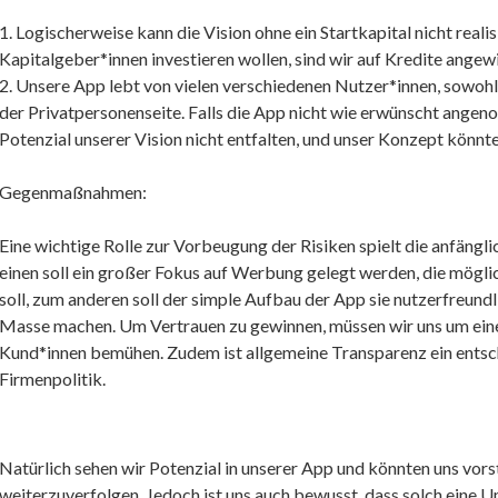
1. Logischerweise kann die Vision ohne ein Startkapital nicht real
Kapitalgeber*innen investieren wollen, sind wir auf Kredite angewi
2. Unsere App lebt von vielen verschiedenen Nutzer*innen, sowohl
der Privatpersonenseite. Falls die App nicht wie erwünscht angen
Potenzial unserer Vision nicht entfalten, und unser Konzept könnte
Gegenmaßnahmen:
Eine wichtige Rolle zur Vorbeugung der Risiken spielt die anfäng
einen soll ein großer Fokus auf Werbung gelegt werden, die mögl
soll, zum anderen soll der simple Aufbau der App sie nutzerfreundli
Masse machen. Um Vertrauen zu gewinnen, müssen wir uns um ein
Kund*innen bemühen. Zudem ist allgemeine Transparenz ein entsch
Firmenpolitik.
Natürlich sehen wir Potenzial in unserer App und könnten uns vorst
weiterzuverfolgen. Jedoch ist uns auch bewusst, dass solch eine U