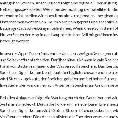
angegeben werden. Anschließend folgt eine digitale Überprüfung 
Bebauungsspezialisten. Wenn bei der Sichtung der Satellitenbilde
erkennbar ist, stellen wir einen Kontakt zu regionalen Energieanla
Unternehmen werden von uns im Vorhinein geprüft und anschließend
Bauprojektausschreibungen teilnehmen. Wenn diese Schritte erfol
Nutzer*innen der App in das Bauprojekt ihrer Mitbürger*innen in
beteiligt werden.
In unserer App können Nutzende zwischen zwei großen regenerat
und Solarkraft) entscheiden. Darüber hinaus können lokale Speiche
Form von Batterieanlagen oder Wasserstoffspeichern. Das Gesch
Speichermöglichkeiten beruht auf den täglich schwankenden Strom
wird Strom zugekauft, der Speicher geladen und bei hohen Strompr
Investierenden werden je nach Anteil am Speicher am Gewinn betei
Bei allen Anlagen erfolgt die Wartung durch den Betreiber und wi
Systems abgedeckt. Durch die Förderung erneuerbarer Energieer
Speichermöglichkeiten wird “Grüner Strom” flächendeckend sowie
Verfügung stehen. Dies dezentralisiert die Energieerzeugung und 