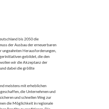
eutschland bis 2050 die
t, muss der Ausbau der erneuerbaren
vor ungeahnten Herausforderungen,
rinitiativen gebildet, die den
wollen wir die Akzeptanz der
und dabei die größte
ind meistens mit erheblichen
geschaffen, die Unternehmen und
 sicheren und schnellen Weg zur
en die Möglichkeit in regionale
ner Rendite zu profitieren. Die