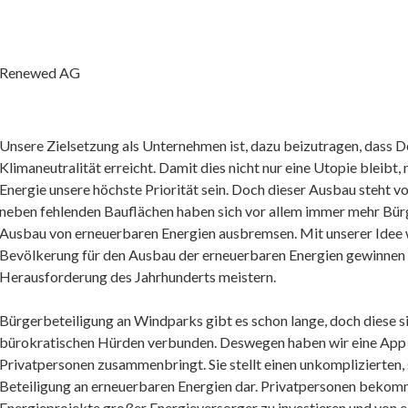
Renewed AG
Unsere Zielsetzung als Unternehmen ist, dazu beizutragen, dass D
Klimaneutralität erreicht. Damit dies nicht nur eine Utopie bleib
Energie unsere höchste Priorität sein. Doch dieser Ausbau steht 
neben fehlenden Bauflächen haben sich vor allem immer mehr Bürge
Ausbau von erneuerbaren Energien ausbremsen. Mit unserer Idee 
Bevölkerung für den Ausbau der erneuerbaren Energien gewinnen 
Herausforderung des Jahrhunderts meistern.
Bürgerbeteiligung an Windparks gibt es schon lange, doch diese s
bürokratischen Hürden verbunden. Deswegen haben wir eine App 
Privatpersonen zusammenbringt. Sie stellt einen unkomplizierten,
Beteiligung an erneuerbaren Energien dar. Privatpersonen bekomm
Energieprojekte großer Energieversorger zu investieren und von ei