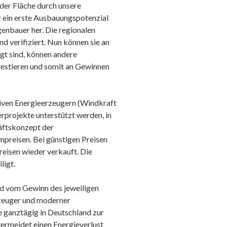
der Fläche durch unsere
r ein erste Ausbauungspotenzial
genbauer her. Die regionalen
 verifiziert. Nun können sie an
gt sind, können andere
vestieren und somit an Gewinnen
iven Energieerzeugern (Windkraft
rprojekte unterstützt werden, in
äftskonzept der
preisen. Bei günstigen Preisen
eisen wieder verkauft. Die
ligt.
rd vom Gewinn des jeweiligen
zeuger und moderner
 ganztägig in Deutschland zur
vermeidet einen Energieverlust