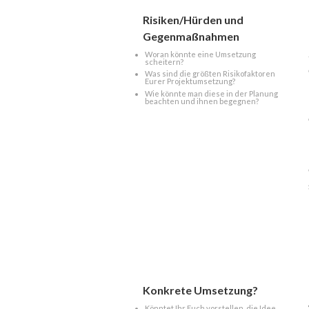
Risiken/Hürden und
Gegenmaßnahmen
Woran könnte eine Umsetzung
scheitern?
Was sind die größten Risikofaktoren
Eurer Projektumsetzung?
Wie könnte man diese in der Planung
beachten und ihnen begegnen?
Konkrete Umsetzung?
Könntet Ihr Euch vorstellen, die Idee