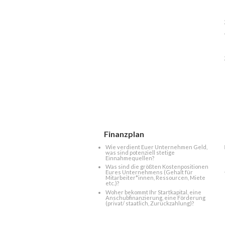
Finanzplan
Wie verdient Euer Unternehmen Geld,
was sind potenziell stetige
Einnahmequellen?
Was sind die größten Kostenpositionen
Eures Unternehmens (Gehalt für
Mitarbeiter*innen, Ressourcen, Miete
etc.)?
Woher bekommt Ihr Startkapital, eine
Anschubfinanzierung, eine Förderung
(privat/ staatlich, Zurückzahlung)?