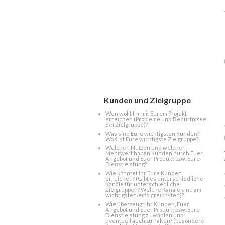
Kunden und Zielgruppe
Wen wollt Ihr mit Eurem Projekt
erreichen (Probleme und Bedürfnisse
derZielgruppe)?
Was sind Eure wichtigsten Kunden?
Was ist Eure wichtigste Zielgruppe?
Welchen Nutzen und welchen
Mehrwert haben Kunden durch Euer
Angebot und Euer Produkt bzw. Eure
Dienstleistung?
Wie könntet Ihr Eure Kunden
erreichen? (Gibt es unterschiedliche
Kanäle für unterschiedliche
Zielgruppen? Welche Kanäle sind am
wichtigsten/erfolgreichsten)?
Wie überzeugt Ihr Kunden, Euer
Angebot und Euer Produkt bzw. Eure
Dienstleistung zu wählen und
eventuell auch zu halten? (besondere