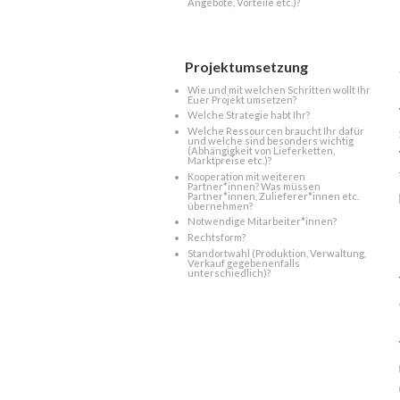
Angebote, Vorteile etc.)?
Projektumsetzung
Wie und mit welchen Schritten wollt Ihr
Euer Projekt umsetzen?
Welche Strategie habt Ihr?
Welche Ressourcen braucht Ihr dafür
und welche sind besonders wichtig
(Abhängigkeit von Lieferketten,
Marktpreise etc.)?
Kooperation mit weiteren
Partner*innen? Was müssen
Partner*innen, Zulieferer*innen etc.
übernehmen?
Notwendige Mitarbeiter*innen?
Rechtsform?
Standortwahl (Produktion, Verwaltung,
Verkauf gegebenenfalls
unterschiedlich)?