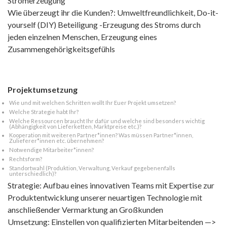
Stromerzeugung
Wie überzeugt ihr die Kunden?: Umweltfreundlichkeit, Do-it-
yourself (DIY) Beteiligung -Erzeugung des Stroms durch
jeden einzelnen Menschen, Erzeugung eines
Zusammengehörigkeitsgefühls
Projektumsetzung
Wie und mit welchen Schritten wollt Ihr Euer Projekt umsetzen?
Welche Strategie habt Ihr?
Welche Ressourcen braucht Ihr dafür und welche sind besonders wichtig
(Abhängigkeit von Lieferketten, Marktpreise etc.)?
Kooperation mit weiteren Partner*innen? Was müssen Partner*innen,
Zulieferer*innen etc. übernehmen?
Notwendige Mitarbeiter*innen?
Rechtsform?
Standortwahl (Produktion, Verwaltung, Verkauf gegebenenfalls
unterschiedlich)?
Strategie: Aufbau eines innovativen Teams mit Expertise zur
Produktentwicklung unserer neuartigen Technologie mit
anschließender Vermarktung an Großkunden
Umsetzung: Einstellen von qualifizierten Mitarbeitenden —>