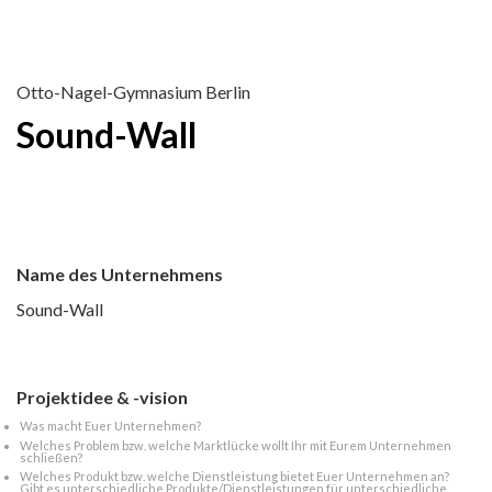
Otto-Nagel-Gymnasium Berlin
Sound-Wall
Name des Unternehmens
Sound-Wall
Projektidee & -vision
Was macht Euer Unternehmen?
Welches Problem bzw. welche Marktlücke wollt Ihr mit Eurem Unternehmen
schließen?
Welches Produkt bzw. welche Dienstleistung bietet Euer Unternehmen an?
Gibt es unterschiedliche Produkte/Dienstleistungen für unterschiedliche