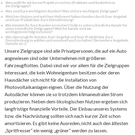
Wen wollt Ihr mit Eurem Projekt erreichen (Probleme und Bedürfnisse
derZielgruppe)?
Was sind Eure wichtigsten Kunden? Was ist Eure wichtigste Zielgruppe?
Welchen Nutzen und welchen Mehrwert haben Kunden durch Euer Angebot
und Euer Produkt bzw. Eure Dienstleistung?
Wie könntet Ihr Eure Kunden erreichen? (Gibt es unterschiedliche Kanäle für
unterschiedliche Zielgruppen? Welche Kanäle sind am
wichtigsten/erfolgreichsten)?
Wie überzeugt Ihr Kunden, Euer Angebot und Euer Produkt bzw. Eure
Dienstleistung zu wählen und eventuell auch zu halten? (besondere Angebote,
Vorteile etc.)?
Unsere Zielgruppe sind alle Privatpersonen, die auf ein Auto
angewiesen sind oder Unternehmen mit größeren
Fahrzeugflotten. Dabei sind wir vor allem für die Zielgruppen
interessant, die kein Wohneigentum besitzen oder deren
Hausdächer sich nicht für die Installation von
Photovoltaikanlagen eignen. Über die Nutzung der
Autodächer können sie so trotzdem klimaneutralen Strom
produzieren. Neben dem ökologischen Nutzen ergeben sich
langfristige finanzielle Vorteile. Der Einbau unseres Systems
bzw. die Nachrüstung sollten sich nach kurzer Zeit schon
amortisieren. Es gibt keine Ausreden, nicht auch den ältesten
„Spritfresser“ ein wenig „grüner“ werden zu lassen.