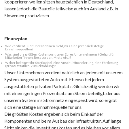
kooperieren wollen sitzen hauptsächlich in Deutschland,
lassen jedoch die Bauteile teilweise auch im Ausland z.B. in
Slowenien produzieren.
Finanzplan
Wie verdient Euer Unternehmen Geld, was sind potenziell stetige
Einnahmequellen?
Was sind die größten Kostenpositionen Eures Unternehmens (Gehalt für
Mitarbeiter*innen, Ressourcen, Miete etc.)?
Woher bekommt Ihr Startkapital, eine Anschubfinanzierung, eine Förderung
(privat/ staatlich, Zurückzahlung)?
Unser Unternehmen verdient natürlich an jedem mit unserem
System ausgestatteten Auto mit. Ebenso bei jedem
ausgestatteten privaten Parkplatz. Gleichzeitig werden wir
mit einem geringen Prozentsatz am Strom beteiligt, der aus
unserem System ins Stromnetz eingespeist wird, so ergibt
sich eine stetige Einnahmequelle für uns.
Die größten Kosten ergeben sich beim Einkauf der
Komponenten und beim Ausbau der Infrastruktur. Auf lange
Sicht sinken die Investitionskosten und es bleiben vor allem